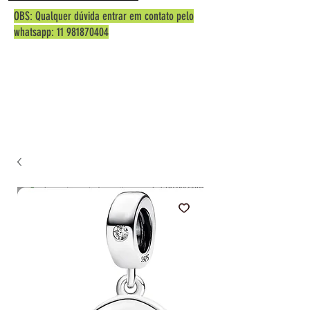
OBS: Qualquer dúvida entrar em contato pelo
whatsapp:
11 981870404