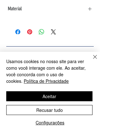
Material
Banhado a Prata 925
Usamos cookies no nosso site para ver
Produtos relacionados
como você interage com ele. Ao aceitar,
você concorda com o uso de
cookies.
Política de Privacidade
PROMOÇÃO: M, G e GG
PROMOÇÃO G eGG
Aceitar
Recusar tudo
Configurações