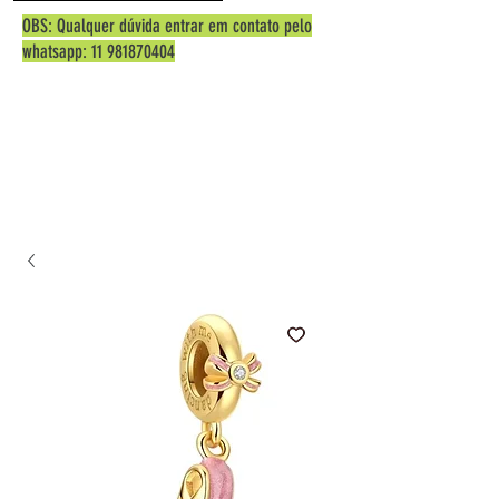
OBS: Qualquer dúvida entrar em contato pelo
whatsapp:
11 981870404