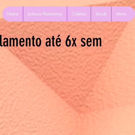
Home
Jalecos Femininos
Coletes
Scrub
More
lamento até 6x sem