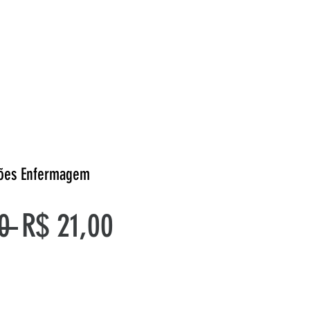
sões Enfermagem
Preço
Preço
0 
R$ 21,00
normal
promocional