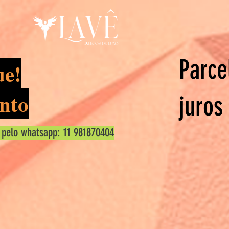
Parce
ue!
nto
juros
 pelo whatsapp: 11 981870404