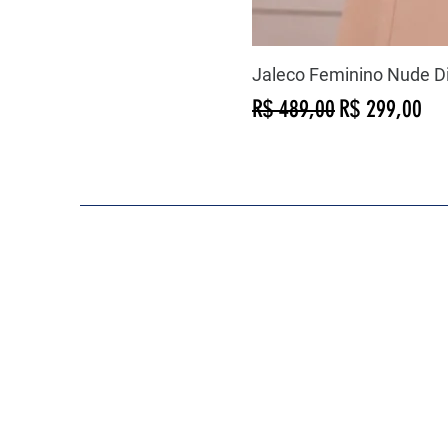
Jaleco Feminino Nude D
Preço normal
Preço promoc
R$ 489,00
R$ 299,00
COMO PODEMOS AJUDAR?
Contato
lavejalecodeluxo@gmail.com