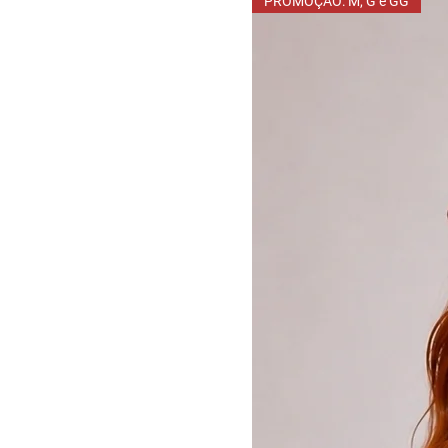
PROMOÇÃO: M, G e GG