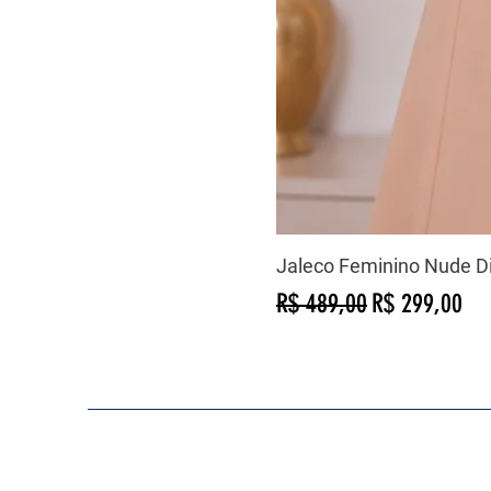
Jaleco Feminino Nude D
Preço normal
Preço promoc
R$ 489,00
R$ 299,00
COMO PODEMOS AJUDAR?
Contato