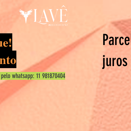
Parce
ue!
nto
juros
 pelo whatsapp: 11 981870404