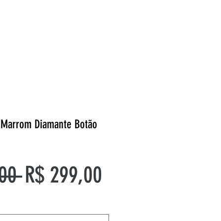
o Marrom Diamante Botão
Preço
Preço
00 
R$ 299,00
normal
promocional