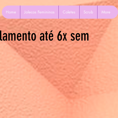
Home
Jalecos Femininos
Coletes
Scrub
More
lamento até 6x sem