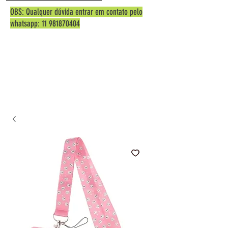
OBS: Qualquer dúvida entrar em contato pelo
whatsapp:
11 981870404