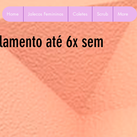
Home
Jalecos Femininos
Coletes
Scrub
More
lamento até 6x sem
Mais ações
Seguir