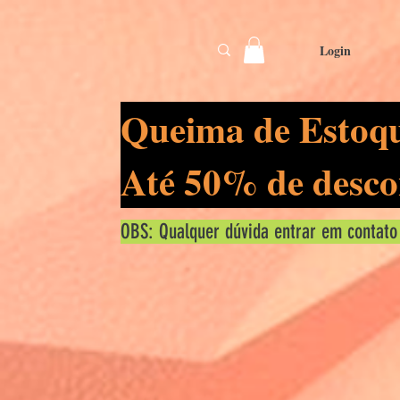
Login
Queima de Estoq
Até 50% de desco
OBS: Qualquer dúvida entrar em contato
Kes
0
segu