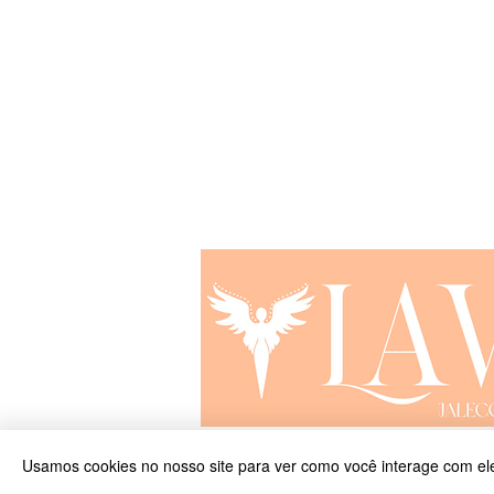
lavejalecodeluxo@gmail.com
© 2024 Jaleco de Luxo - CNPJ 54.404.701/00
Usamos cookies no nosso site para ver como você interage com ele