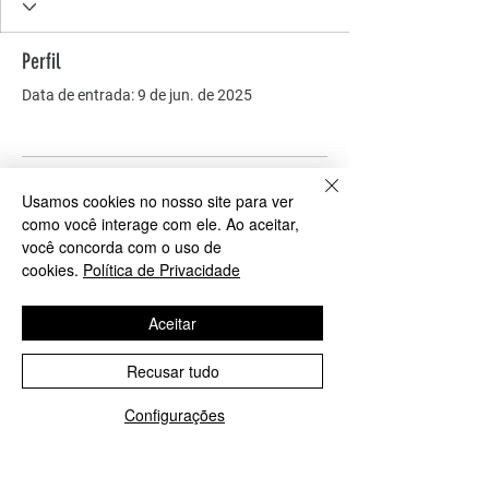
Perfil
Data de entrada: 9 de jun. de 2025
Ainda não há nada para
Usamos cookies no nosso site para ver
como você interage com ele. Ao aceitar,
mostrar
você concorda com o uso de
cookies.
Política de Privacidade
Quando esse membro adicionar
informações sobre si mesmo, você as
Aceitar
verá aqui.
Recusar tudo
Configurações
COMO PODEMOS AJUDAR?
Contato