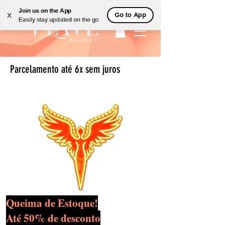
Join us on the App
Go to App
X
Easily stay updated on the go
Parcelamento até 6x sem juros
Queima de Estoque!
Até 50% de desconto