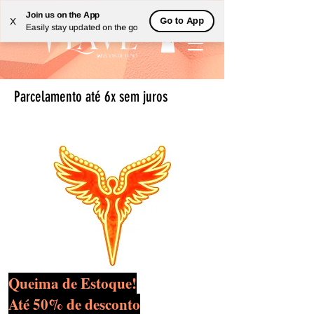
Join us on the App
Go to App
X
Easily stay updated on the go
Parcelamento até 6x sem juros
Queima de Estoque!
Até 50% de desconto