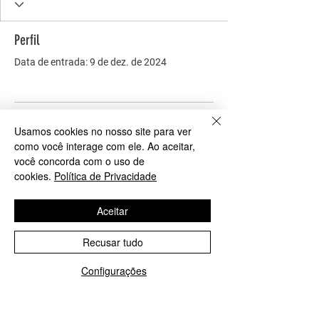
Perfil
Data de entrada: 9 de dez. de 2024
Ainda não há nada para
Usamos cookies no nosso site para ver
como você interage com ele. Ao aceitar,
mostrar
você concorda com o uso de
cookies.
Política de Privacidade
Quando esse membro adicionar
informações sobre si mesmo, você as
Aceitar
verá aqui.
Recusar tudo
Configurações
COMO PODEMOS AJUDAR?
Contato