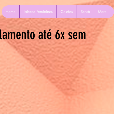
Home
Jalecos Femininos
Coletes
Scrub
More
lamento até 6x sem
Mais ações
Seguir