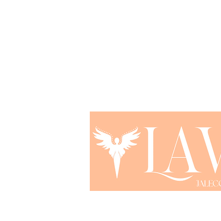
lavejalecodeluxo@gmail.com
© 2024 Jaleco de Luxo - CNPJ 54.404.701/00