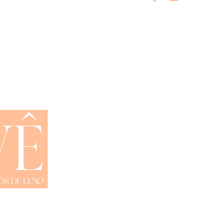
Shop All
Trocas e Devoluções
Privacidade
Contato
01-15- Site By Remember Brasil