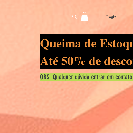
Login
Queima de Estoq
Até 50% de desco
OBS: Qualquer dúvida entrar em contato
Táti
0
segu