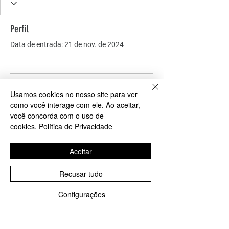
Perfil
Data de entrada: 21 de nov. de 2024
Ainda não há nada para
Usamos cookies no nosso site para ver
como você interage com ele. Ao aceitar,
mostrar
você concorda com o uso de
cookies.
Política de Privacidade
Quando esse membro adicionar
informações sobre si mesmo, você as
Aceitar
verá aqui.
Recusar tudo
Configurações
COMO PODEMOS AJUDAR?
Contato