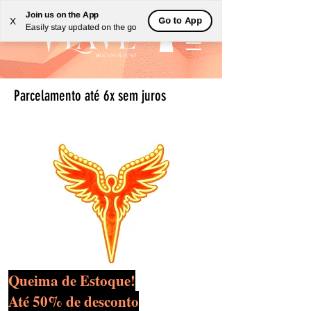
Join us on the App
Go to App
X
Easily stay updated on the go
Parcelamento até 6x sem juros
Queima de Estoque!
Até 50% de desconto