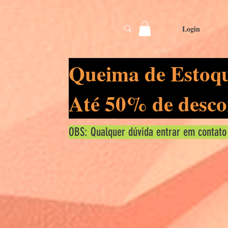
Login
Queima de Estoq
Até 50% de desco
OBS: Qualquer dúvida entrar em contato
Let
0
segu