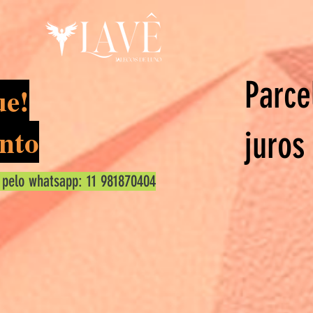
Parce
ue!
nto
juros
 pelo whatsapp: 11 981870404
ícia De Campos Papini
idor
0
seguindo