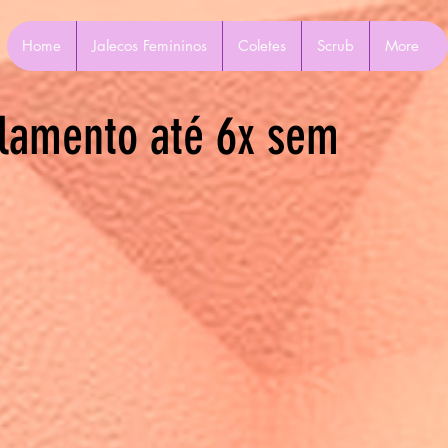
Home
Jalecos Femininos
Coletes
Scrub
More
lamento até 6x sem
Mais ações
Seguir