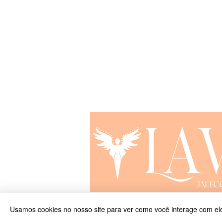
lavejalecodeluxo@gmail.com
© 2024 Jaleco de Luxo - CNPJ 54.404.701/00
Usamos cookies no nosso site para ver como você interage com ele