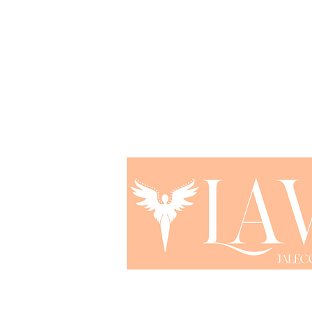
lavejalecodeluxo@gmail.com
© 2024 Jaleco de Luxo - CNPJ 54.404.701/00