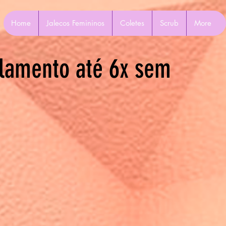
Home
Jalecos Femininos
Coletes
Scrub
More
lamento até 6x sem
Mais ações
Seguir