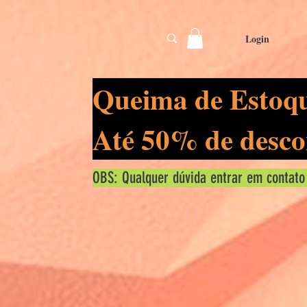
Login
Queima de Estoq
Até 50% de desco
OBS: Qualquer dúvida entrar em contato
lore
loreci.s
0
segu