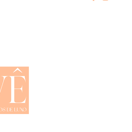
Shop All
Trocas e Devoluções
Privacidade
Contato
01-15- Site By Remember Brasil