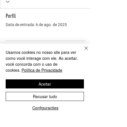
Perfil
Data de entrada: 6 de ago. de 2025
Ainda não há nada para
Usamos cookies no nosso site para ver
como você interage com ele. Ao aceitar,
mostrar
você concorda com o uso de
cookies.
Política de Privacidade
Quando esse membro adicionar
informações sobre si mesmo, você as
Aceitar
verá aqui.
Recusar tudo
Configurações
COMO PODEMOS AJUDAR?
Contato