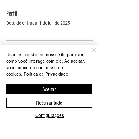
Perfil
Data de entrada: 1 de jul. de 2025
Ainda não há nada para
Usamos cookies no nosso site para ver
como você interage com ele. Ao aceitar,
mostrar
você concorda com o uso de
cookies.
Política de Privacidade
Quando esse membro adicionar
informações sobre si mesmo, você as
Aceitar
verá aqui.
Recusar tudo
Configurações
COMO PODEMOS AJUDAR?
Contato
lavejalecodeluxo@gmail.com