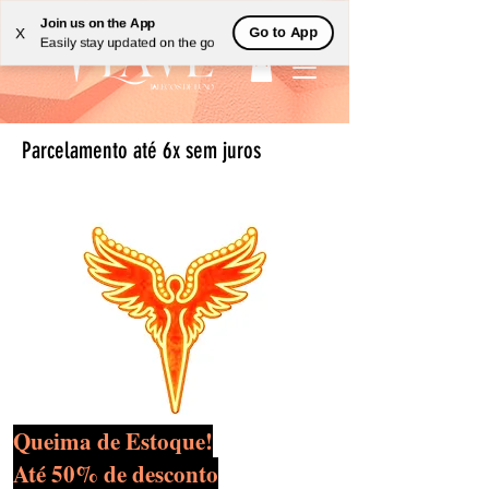
Join us on the App
Go to App
X
Easily stay updated on the go
Parcelamento até 6x sem juros
Queima de Estoque!
Até 50% de desconto