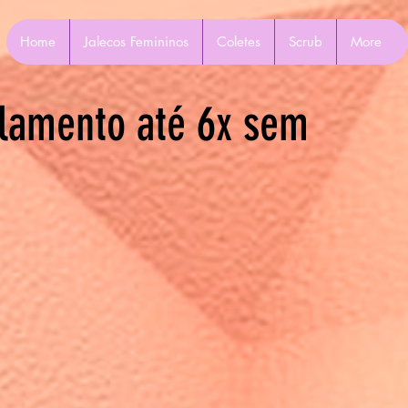
Home
Jalecos Femininos
Coletes
Scrub
More
lamento até 6x sem