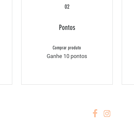
02
Pontos
Comprar produto
Ganhe 10 pontos
A EMPRESA
SIGA-NOS
Sobre Nós
Shop All
Trocas e Devoluções