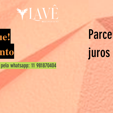
Parce
ue!
nto
juros
 pelo whatsapp: 11 981870404