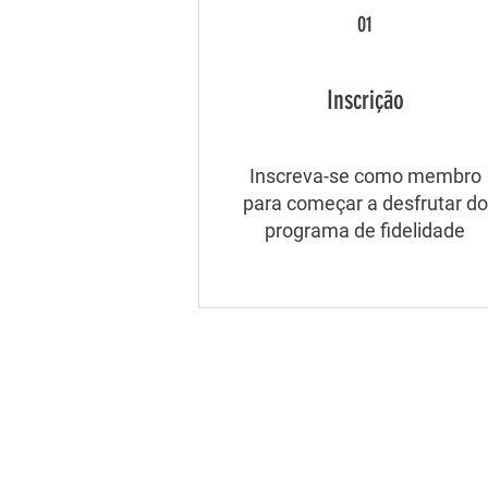
01
Inscrição
Inscreva-se como membro
para começar a desfrutar do
programa de fidelidade
COMO PODEMOS AJUDAR?
Contato
lavejalecodeluxo@gmail.com