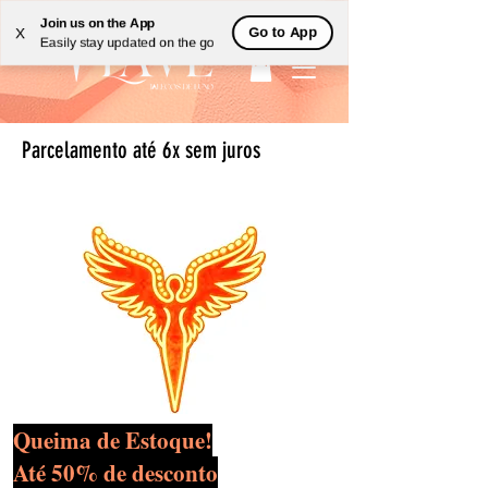
Join us on the App
Go to App
X
Easily stay updated on the go
Parcelamento até 6x sem juros
Queima de Estoque!
Até 50% de desconto