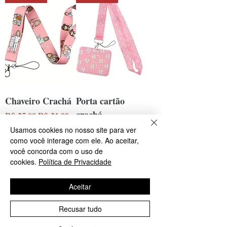
Chaveiro Crachá
Porta cartão
crachá
Preço normal
Preço promocional
R$ 25,00
R$ 21,00
Preço normal
Preço promocional
R$ 39,00
R$ 35,00
Usamos cookies no nosso site para ver
como você interage com ele. Ao aceitar,
Novidade
Novidade
você concorda com o uso de
cookies.
Política de Privacidade
Aceitar
Recusar tudo