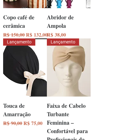
Copo café de
Abridor de
cerâmica
Ampola
Preço normal
Preço promocional
Preço
R$ 150,00
R$ 132,00
R$ 38,00
Lançamento
Lançamento
Touca de
Faixa de Cabelo
Amarração
Turbante
Feminina –
Preço normal
Preço promocional
R$ 90,00
R$ 75,00
Confortável para
Profissionais da