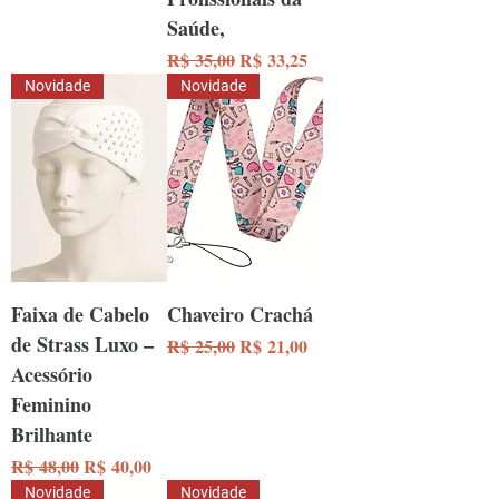
Saúde,
Preço normal
Preço promocional
R$ 35,00
R$ 33,25
Novidade
Novidade
Faixa de Cabelo
Chaveiro Crachá
de Strass Luxo –
Preço normal
Preço promocional
R$ 25,00
R$ 21,00
Acessório
Feminino
Brilhante
Preço normal
Preço promocional
R$ 48,00
R$ 40,00
Novidade
Novidade