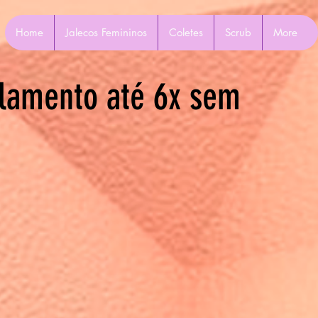
Home
Jalecos Femininos
Coletes
Scrub
More
lamento até 6x sem