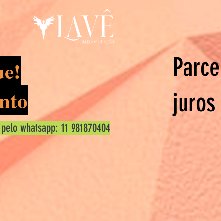
Parce
ue!
nto
juros
 pelo whatsapp: 11 981870404