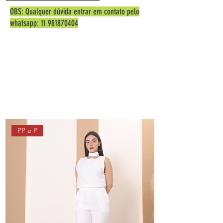
OBS: Qualquer dúvida entrar em contato pelo
whatsapp:
11 981870404
PP e P