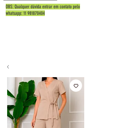
OBS: Qualquer dúvida entrar em contato pelo
whatsapp:
11 981870404