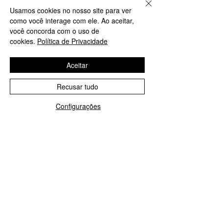
Usamos cookies no nosso site para ver
PROMOÇÃO: M, G e GG
PROMOÇÃO G eGG
como você interage com ele. Ao aceitar,
você concorda com o uso de
cookies.
Política de Privacidade
Aceitar
Recusar tudo
Configurações
Jaleco Feminino Nude
Jaleco Feminino Pret
Diamante Botão
Diamante Botão
Preço normal
Preço promocional
Preço normal
R$ 489,00
R$ 299,00
R$ 489,00