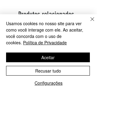
Produtos relacionados
Usamos cookies no nosso site para ver
como você interage com ele. Ao aceitar,
PROMOÇÃO: M, G e GG
PROMOÇÃO G eGG
você concorda com o uso de
cookies.
Política de Privacidade
Aceitar
Recusar tudo
Configurações
Jaleco Feminino Nude
Jaleco Feminino Pret