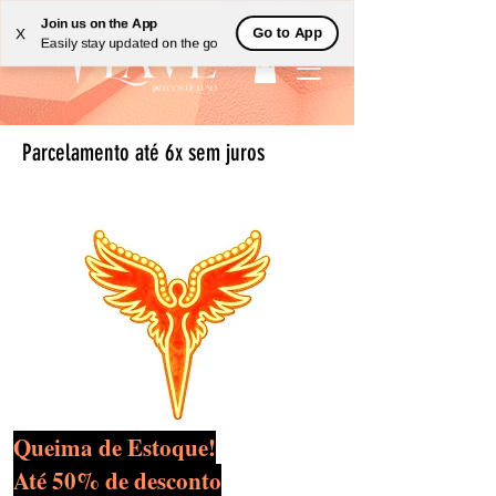
Join us on the App
Go to App
X
Easily stay updated on the go
Parcelamento até 6x sem juros
Queima de Estoque!
Até 50% de desconto