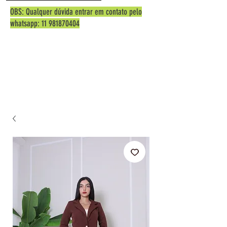
OBS: Qualquer dúvida entrar em contato pelo
whatsapp:
11 981870404