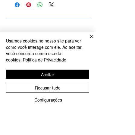
Produtos relacionados
Usamos cookies no nosso site para ver
como você interage com ele. Ao aceitar,
você concorda com o uso de
PROMOÇÃO: M, G e GG
PROMOÇÃO G eGG
cookies.
Política de Privacidade
Aceitar
Recusar tudo
Configurações