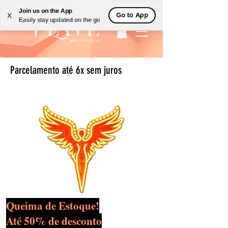
Join us on the App
Go to App
X
Easily stay updated on the go
Parcelamento até 6x sem juros
Queima de Estoque!
Até 50% de desconto