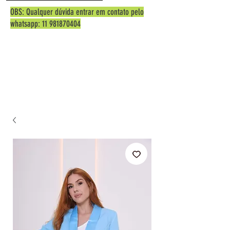
OBS: Qualquer dúvida entrar em contato pelo
whatsapp:
11 981870404