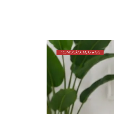
PROMOÇÃO: M, G e GG