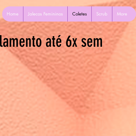
Home
Jalecos Femininos
Coletes
Scrub
More
lamento até 6x sem