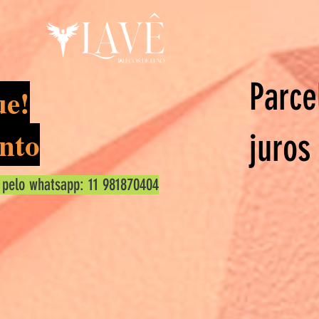
Parce
ue!
nto
juros
 pelo whatsapp: 11 981870404