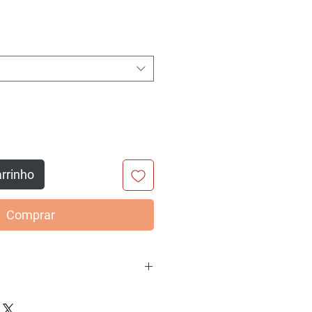
arrinho
Comprar
adas e com laços em strass.