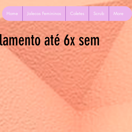
Home
Jalecos Femininos
Coletes
Scrub
More
lamento até 6x sem