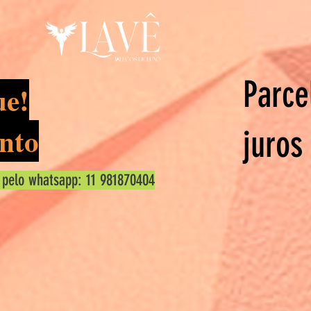
Parce
ue!
nto
juros
 pelo whatsapp: 11 981870404