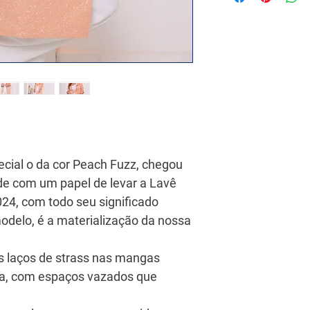
Fechamento: Amarraç
Gênero: Feminino
Tipo único: Jaleco
O Jaleco Diamante da
mulheres que buscam
design moderno e ac
Perfeito para quem de
profissionalismo, el
opções de jaleco de l
biomédicas, esteticis
ecial o da cor Peach Fuzz, chegou
de com um papel de levar a Lavê
024, com todo seu significado
odelo, é a materialização da nossa
s laços de strass nas mangas
za, com espaços vazados que