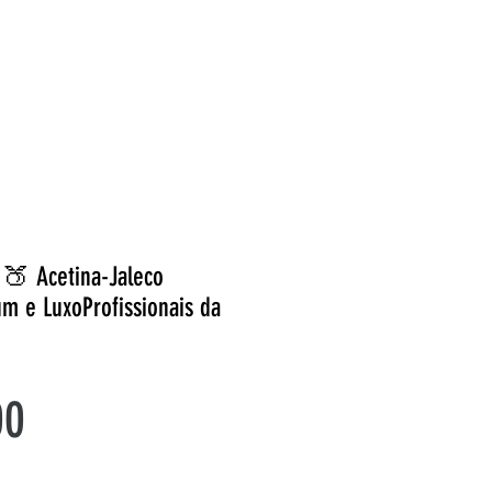
 🍑 Acetina-Jaleco
m e LuxoProfissionais da
Preço
00