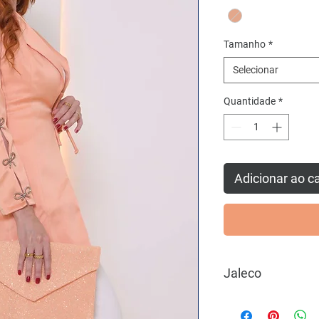
Tamanho
*
Selecionar
Quantidade
*
Adicionar ao c
Jaleco
Detalhes: mangas vaz
Estilo: Alfaiataria.