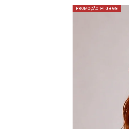
PROMOÇÃO: M, G e GG