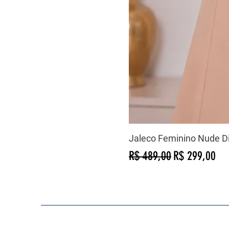
Jaleco Feminino Nude D
Preço normal
Preço promoc
R$ 489,00
R$ 299,00
COMO PODEMOS AJUDAR?