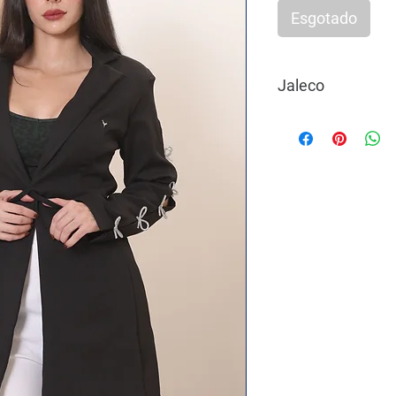
Esgotado
Jaleco
O Jaleco Diamante da
mulheres que buscam
design moderno e ac
Perfeito para quem de
profissionalismo, el
opções de jaleco de l
biomédicas, esteticis
Feito com tecido pre
caimento impecável, a
sofisticado que valo