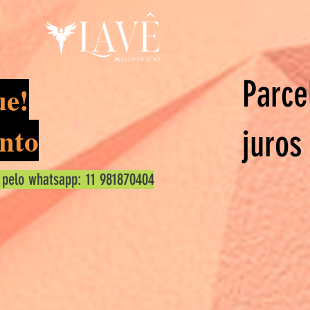
Parce
ue!
nto
juros
 pelo whatsapp: 11 981870404