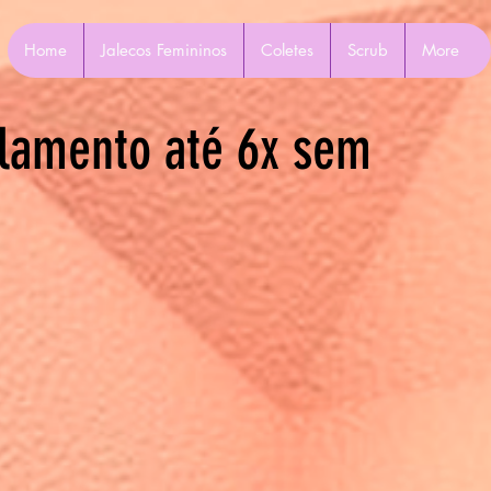
Home
Jalecos Femininos
Coletes
Scrub
More
lamento até 6x sem