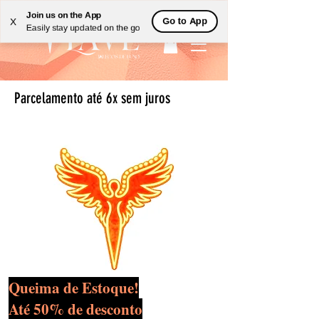
Join us on the App
Go to App
X
Easily stay updated on the go
Parcelamento até 6x sem juros
Queima de Estoque!
Até 50% de desconto