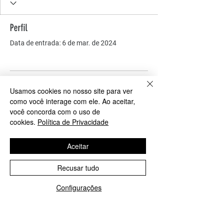
Perfil
Data de entrada: 6 de mar. de 2024
Ainda não há nada para
Usamos cookies no nosso site para ver
como você interage com ele. Ao aceitar,
mostrar
você concorda com o uso de
cookies.
Política de Privacidade
Quando esse membro adicionar
informações sobre si mesmo, você as
Aceitar
verá aqui.
Recusar tudo
Configurações
COMO PODEMOS AJUDAR?
Contato