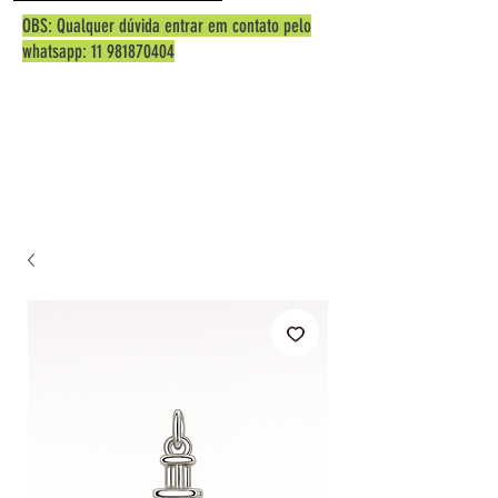
OBS: Qualquer dúvida entrar em contato pelo
whatsapp:
11 981870404