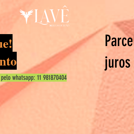
Parce
ue!
nto
juros
 pelo whatsapp: 11 981870404