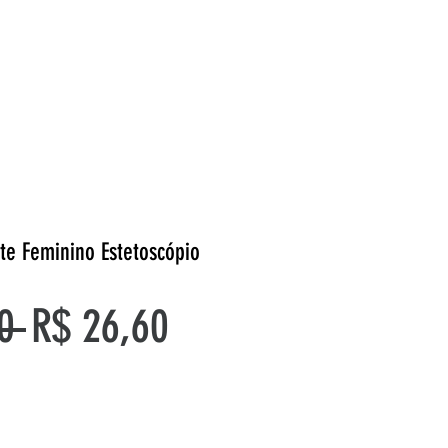
te Feminino Estetoscópio
Preço
Preço
0 
R$ 26,60
normal
promocional