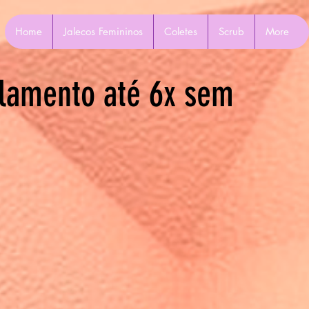
Home
Jalecos Femininos
Coletes
Scrub
More
lamento até 6x sem