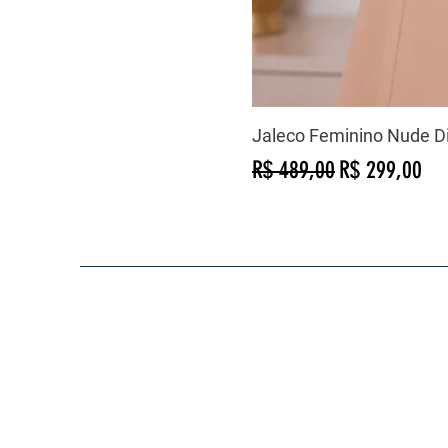
Jaleco Feminino Nude D
Preço normal
Preço promoc
R$ 489,00
R$ 299,00
COMO PODEMOS AJUDAR?
Contato
lavejalecodeluxo@gmail.com