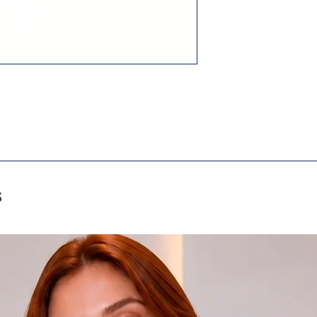
jeitinho que só quem 
s