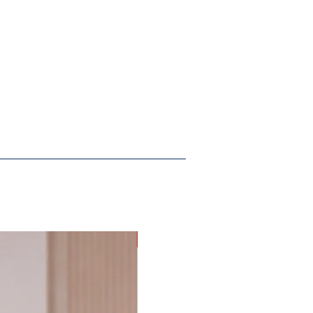
ama acessórios sabe fazer.
PROMOÇÃO G eGG