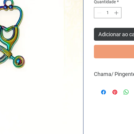
Quantidade
*
Adicionar ao c
Chama/ Pingent
Nossos charms são aq
diferença no seu esti
rotina e dar um toque
eles podem ser usados
até nos cadarços do 
charme único que tra
deixa qualquer peça 
favoritos e monte co