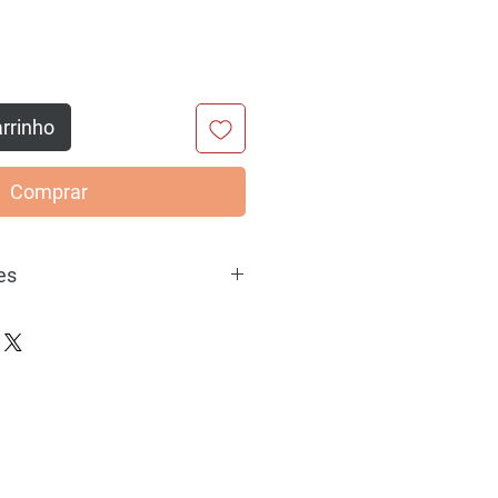
arrinho
Comprar
es
ueles detalhes que fazem toda a
lo. Feitos para acompanhar sua
 de personalidade em qualquer look,
 em colares, pulseiras, chaveiros e
tênis. Cada pingente carrega um
nsforma o básico em especial e
com a sua cara. Escolha seus
mbinações que falam por você, do