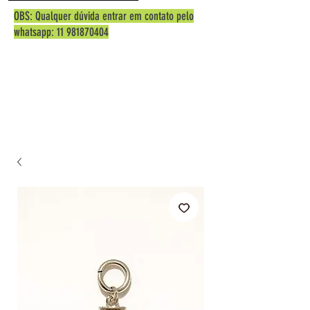
OBS: Qualquer dúvida entrar em contato pelo
whatsapp:
11 981870404