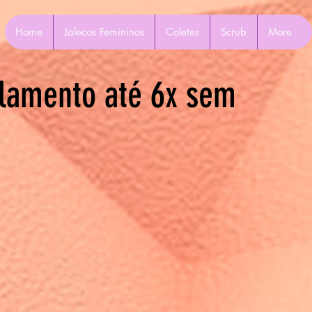
Home
Jalecos Femininos
Coletes
Scrub
More
lamento até 6x sem