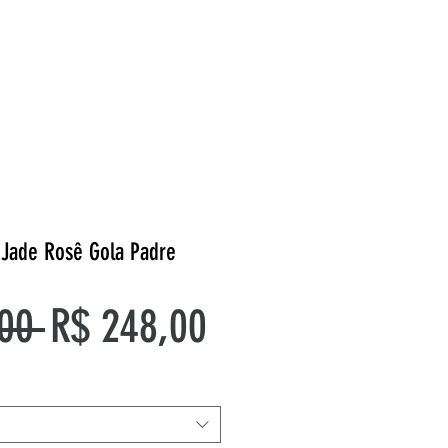
 Jade Rosê Gola Padre
Preço
Preço
00 
R$ 248,00
normal
promocional