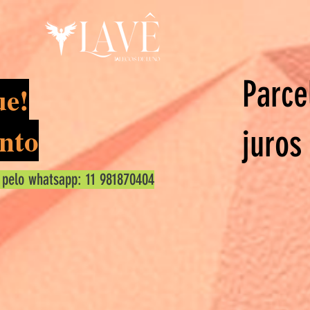
Parce
ue!
nto
juros
 pelo whatsapp: 11 981870404