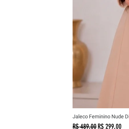
Jaleco Feminino Nude D
Preço normal
Preço promoc
R$ 489,00
R$ 299,00