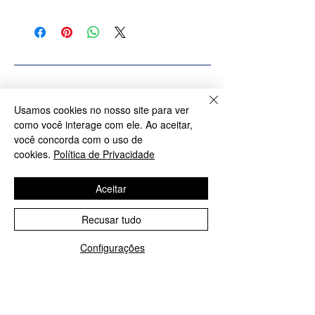
Banhado a Prata
Produtos relacionados
Usamos cookies no nosso site para ver
como você interage com ele. Ao aceitar,
você concorda com o uso de
cookies.
Política de Privacidade
PROMOÇÃO: M, G e GG
PROMOÇÃO G eGG
Aceitar
Recusar tudo
Configurações