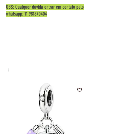
OBS: Qualquer dúvida entrar em contato pelo
whatsapp:
11 981870404