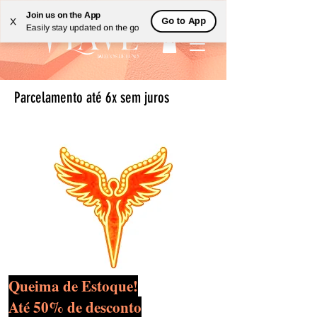
Join us on the App
Go to App
X
Easily stay updated on the go
Parcelamento até 6x sem juros
Queima de Estoque!
Até 50% de desconto