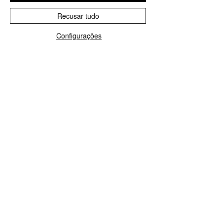
Recusar tudo
Configurações
Jaleco Feminino Nude
Jaleco Feminino Pret
Diamante Botão
Diamante Botão
Preço normal
Preço promocional
Preço normal
R$ 489,00
R$ 299,00
R$ 489,00
COMO PODEMOS AJUDAR?
Contato
lavejalecodeluxo@gmail.com
A EMPRESA