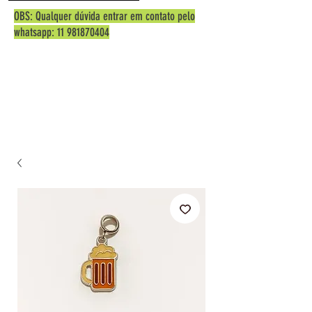
OBS: Qualquer dúvida entrar em contato pelo
whatsapp:
11 981870404