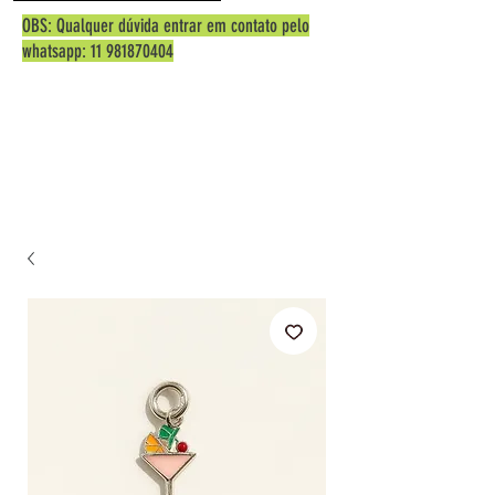
OBS: Qualquer dúvida entrar em contato pelo
whatsapp:
11 981870404