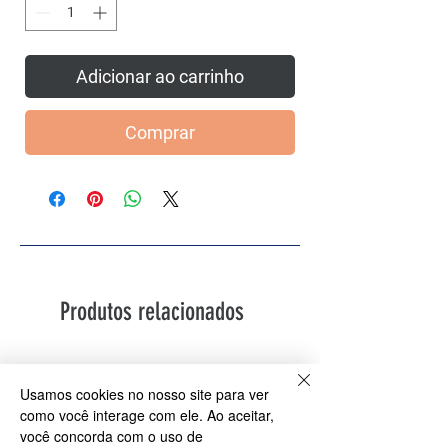
Adicionar ao carrinho
Comprar
Produtos relacionados
PROMOÇÃO: M, G e GG
PROMOÇÃO G eGG
Usamos cookies no nosso site para ver
como você interage com ele. Ao aceitar,
você concorda com o uso de